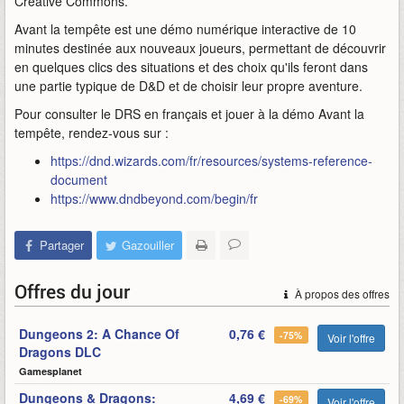
Creative Commons.
Avant la tempête est une démo numérique interactive de 10
minutes destinée aux nouveaux joueurs, permettant de découvrir
en quelques clics des situations et des choix qu'ils feront dans
une partie typique de D&D et de choisir leur propre aventure.
Pour consulter le DRS en français et jouer à la démo Avant la
tempête, rendez-vous sur :
https://dnd.wizards.com/fr/resources/systems-reference-
document
https://www.dndbeyond.com/begin/fr
Partager
Gazouiller
Offres du jour
À propos des offres
Dungeons 2: A Chance Of
0,76 €
-75%
Voir l'offre
Dragons DLC
Gamesplanet
Dungeons & Dragons:
4,69 €
-69%
Voir l'offre