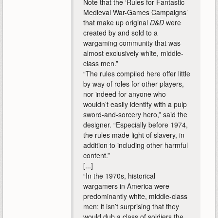
Note that the ‘Rules for Fantastic
Medieval War-Games Campaigns’
that make up original
D&D
were
created by and sold to a
wargaming community that was
almost exclusively white, middle-
class men.”
“The rules compiled here offer little
by way of roles for other players,
nor indeed for anyone who
wouldn’t easily identify with a pulp
sword-and-sorcery hero,” said the
designer. “Especially before 1974,
the rules made light of slavery, in
addition to including other harmful
content.”
[...]
“In the 1970s, historical
wargamers in America were
predominantly white, middle-class
men; it isn’t surprising that they
would dub a class of soldiers the