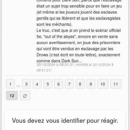
était un sujet trop sensible pour en faire un jeu
(et même si les joueurs jouent des esclaves
gentils qui se libèrent et que les esclavagistes
sont les méchants).
Le truc, c'est que si on prend le scénar officiel
5e, "out of the abyss", encore en vente sans
aucun avertissement, on joue des prisonniers
qui vont être vendus en esclavage par les
Drows (c'est écrit en toute lettre), exactement
comme dans Dark Sun...
30/10/2024 à 08:51:31
(modifié le 30/10/2024 à
08:51:31)
1
3
4
5
6
7
8
9
10
11
...
12
Vous devez vous identifier pour réagir.