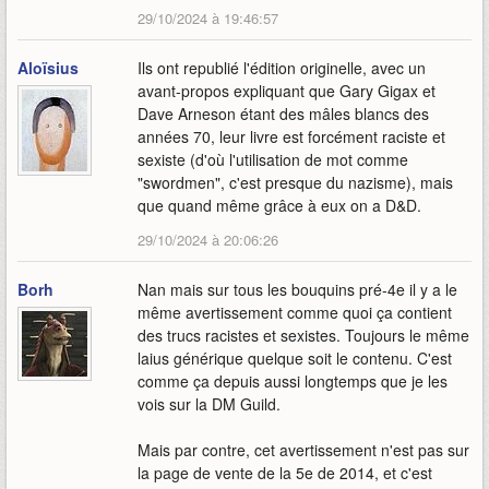
29/10/2024 à 19:46:57
Aloïsius
Ils ont republié l'édition originelle, avec un
avant-propos expliquant que Gary Gigax et
Dave Arneson étant des mâles blancs des
années 70, leur livre est forcément raciste et
sexiste (d'où l'utilisation de mot comme
"swordmen", c'est presque du nazisme), mais
que quand même grâce à eux on a D&D.
29/10/2024 à 20:06:26
Borh
Nan mais sur tous les bouquins pré-4e il y a le
même avertissement comme quoi ça contient
des trucs racistes et sexistes. Toujours le même
laius générique quelque soit le contenu. C'est
comme ça depuis aussi longtemps que je les
vois sur la DM Guild.
Mais par contre, cet avertissement n'est pas sur
la page de vente de la 5e de 2014, et c'est