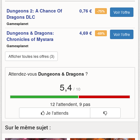
Dungeons 2: A Chance Of
0,76 €
-75%
Voir l'offre
Dragons DLC
Gamesplanet
Dungeons & Dragons:
4,69 €
-69%
Voir l'offre
Chronicles of Mystara
Gamesplanet
Afficher toutes les offres (3)
Attendez-vous
Dungeons & Dragons
?
5,4
/
10
12 l'attendent, 9 pas
Je l'attends
Sur le même sujet :