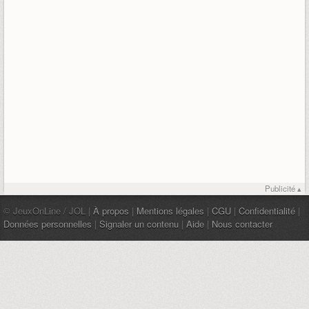
Publicité ▴
© JeuxOnLine / JOL |
À propos
|
Mentions légales
|
CGU
|
Confidentialité
|
Données personnelles
|
Signaler un contenu
|
Aide
|
Nous contacter