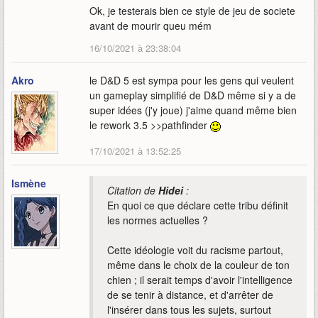
Ok, je testerais bien ce style de jeu de societe
avant de mourir queu mém
16/10/2021 à 23:38:04
Akro
le D&D 5 est sympa pour les gens qui veulent
un gameplay simplifié de D&D même si y a de
super idées (j'y joue) j'aime quand même bien
le rework 3.5 >>pathfinder
17/10/2021 à 13:52:25
Ismène
Citation de
Hidei
:
En quoi ce que déclare cette tribu définit
les normes actuelles ?
Cette idéologie voit du racisme partout,
même dans le choix de la couleur de ton
chien ; il serait temps d'avoir l'intelligence
de se tenir à distance, et d'arrêter de
l'insérer dans tous les sujets, surtout