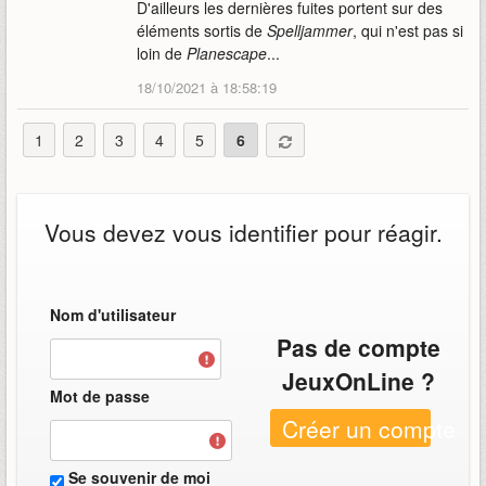
D'ailleurs les dernières fuites portent sur des
éléments sortis de
Spelljammer
, qui n'est pas si
loin de
Planescape
...
18/10/2021 à 18:58:19
1
2
3
4
5
6
Vous devez vous identifier pour réagir.
Nom d'utilisateur
Pas de compte
JeuxOnLine ?
Mot de passe
Créer un compte
Se souvenir de moi