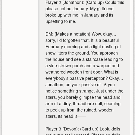
Player 2 (Jonathon): (Card up) Could this
please not be January. My girlfriend
broke up with me in January and its
upsetting to me.
DM: (Makes a notation) Wow, okay…
sorry, I’d forgotten that. It is a beautiful
February morning and a light dusting of
snow litters the ground. You approach
the house and see a staircase leading to
a vine-strewn porch and a warped and
weathered wooden front door. What is
everybody’s passive perception? Okay…
Jonathon, on your passive of 16 you
notice something strange. Just under the
stairs, you barely glimpse the head and
arm of a dirty, threadbare doll, seeming
to peek up from the ruined, wooden
stairs, its head is——
Player 3 (Devon): (Card up) Look, dolls
make me really scared. Please no dolls,