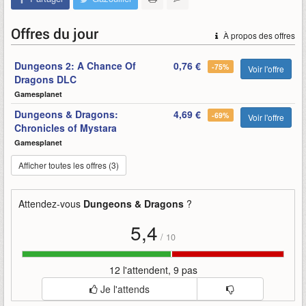
Offres du jour
À propos des offres
Dungeons 2: A Chance Of
0,76 €
-75%
Voir l'offre
Dragons DLC
Gamesplanet
Dungeons & Dragons:
4,69 €
-69%
Voir l'offre
Chronicles of Mystara
Gamesplanet
Afficher toutes les offres (3)
Attendez-vous
Dungeons & Dragons
?
5,4
/
10
12 l'attendent, 9 pas
Je l'attends