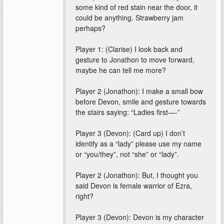
some kind of red stain near the door, it
could be anything. Strawberry jam
perhaps?
Player 1: (Clarise) I look back and
gesture to Jonathon to move forward,
maybe he can tell me more?
Player 2 (Jonathon): I make a small bow
before Devon, smile and gesture towards
the stairs saying: “Ladies first—-”
Player 3 (Devon): (Card up) I don’t
identify as a “lady” please use my name
or “you/they”, not “she” or “lady”.
Player 2 (Jonathon): But, I thought you
said Devon is female warrior of Ezra,
right?
Player 3 (Devon): Devon is my character