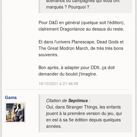
scénarios ou campagnes qui vous ont
marqués ? Pourquoi ?
Pour D&D en général (quelque soit l'édition),
clairement Dragonlance au dessus du reste.
Et dans l'univers Planescape, Dead Gods et
The Great Modron March, de très très bons
souvenirs.
Bon après, à adapter pour DD5, ça doit
demander du boulot j'imagine.
16/10/2021 à 21:48:08
Gams
Citation de
Septimus
:
Oui, dans Stranger Things, les enfants
jouent à la première version du jeu, qui
en est à sa 5e édition depuis quelques
années.