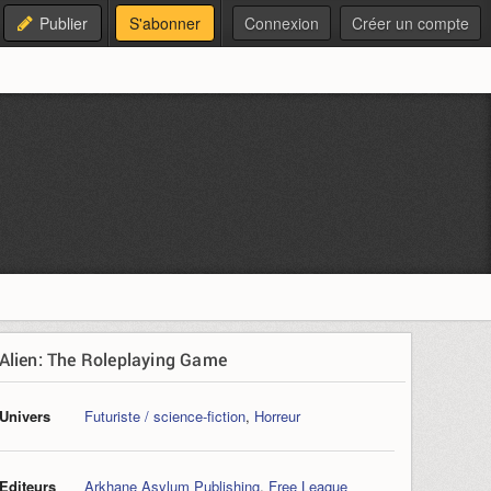
Publier
S'abonner
Connexion
Créer un compte
Alien: The Roleplaying Game
Univers
Futuriste / science-fiction
,
Horreur
Editeurs
Arkhane Asylum Publishing
,
Free League