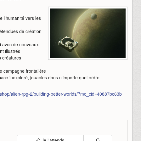
de l'humanité vers les
 étendues de création
di avec de nouveaux
 illustrés
s créatures
ne campagne frontalière
space inexploré, jouables dans n'importe quel ordre
om/shop/alien-rpg-2/building-better-worlds/?mc_cid=40887bc63b
Je l'attends