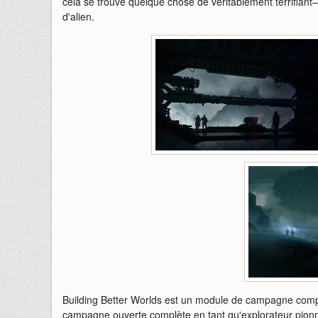
cela se trouve quelque chose de véritablement terrifian
d'alien.
Building Better Worlds est un module de campagne comple
campagne ouverte complète en tant qu'explorateur pionn