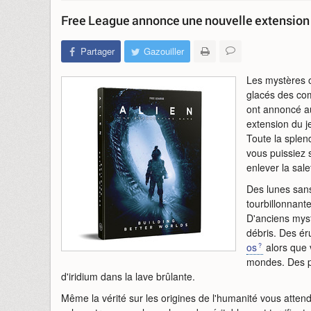
Free League annonce une nouvelle extension p
Partager
Gazouiller
Les mystères 
glacés des co
ont annoncé au
extension du j
Toute la splen
vous puissiez 
enlever la sal
Des lunes san
tourbillonnant
D'anciens myst
débris. Des éru
os
alors que 
mondes. Des pl
d'iridium dans la lave brûlante.
Même la vérité sur les origines de l'humanité vous attend