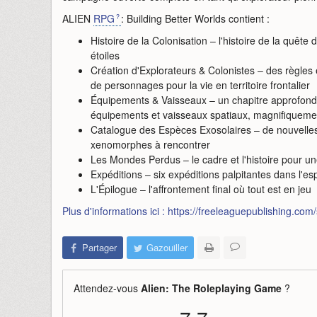
ALIEN
RPG
: Building Better Worlds contient :
Histoire de la Colonisation – l'histoire de la quête 
étoiles
Création d'Explorateurs & Colonistes – des règles
de personnages pour la vie en territoire frontalier
Équipements & Vaisseaux – un chapitre approfon
équipements et vaisseaux spatiaux, magnifiquement
Catalogue des Espèces Exosolaires – de nouvelle
xenomorphes à rencontrer
Les Mondes Perdus – le cadre et l'histoire pour u
Expéditions – six expéditions palpitantes dans l'e
L'Épilogue – l'affrontement final où tout est en jeu
Plus d'informations ici : https://freeleaguepublishing.c
Partager
Gazouiller
Attendez-vous
Alien: The Roleplaying Game
?