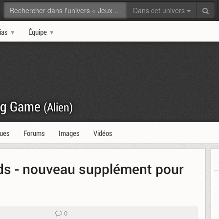
Dans cet univers
ias
Équipe
ing Game
(Alien)
ques
Forums
Images
Vidéos
rlds - nouveau supplément pour
0