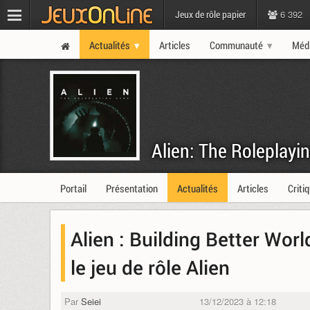
6 392
Jeux de rôle papier
Actualités
Articles
Communauté
Méd
Alien: The Roleplay
Portail
Présentation
Actualités
Articles
Criti
Alien : Building Better Wo
le jeu de rôle Alien
Par
Seiei
13/12/2023 à 12:18