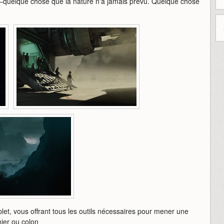
t—quelque chose que la nature n'a jamais prévu. Quelque chose
t, vous offrant tous les outils nécessaires pour mener une
ier ou colon