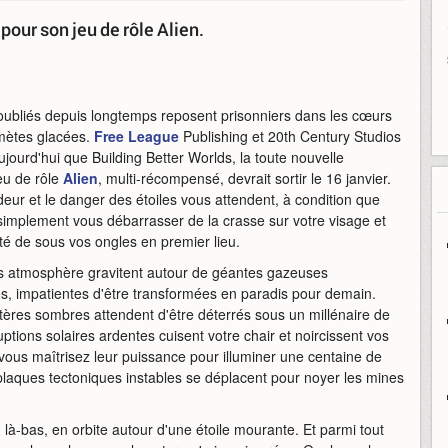
our son jeu de rôle Alien.
oubliés depuis longtemps reposent prisonniers dans les cœurs
mètes glacées.
Free League
Publishing et 20th Century Studios
jourd'hui que Building Better Worlds, la toute nouvelle
eu de rôle
Alien
, multi-récompensé, devrait sortir le 16 janvier.
deur et le danger des étoiles vous attendent, à condition que
simplement vous débarrasser de la crasse sur votre visage et
eté de sous vos ongles en premier lieu.
s atmosphère gravitent autour de géantes gazeuses
es, impatientes d'être transformées en paradis pour demain.
ères sombres attendent d'être déterrés sous un millénaire de
ptions solaires ardentes cuisent votre chair et noircissent vos
vous maîtrisez leur puissance pour illuminer une centaine de
aques tectoniques instables se déplacent pour noyer les mines
 là-bas, en orbite autour d'une étoile mourante. Et parmi tout