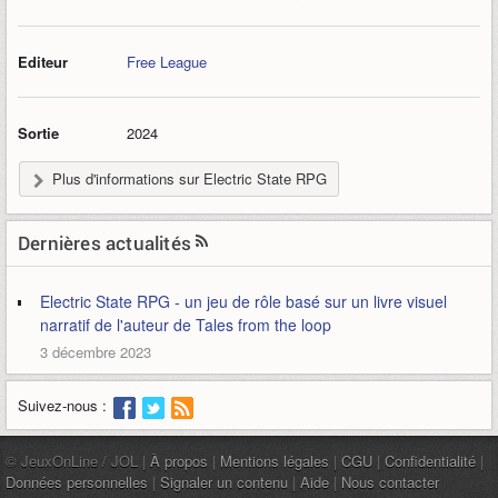
Editeur
Free League
Sortie
2024
Plus d'informations sur Electric State RPG
Dernières actualités
Electric State RPG - un jeu de rôle basé sur un livre visuel
narratif de l'auteur de Tales from the loop
3 décembre 2023
Suivez-nous :
© JeuxOnLine / JOL |
À propos
|
Mentions légales
|
CGU
|
Confidentialité
|
Données personnelles
|
Signaler un contenu
|
Aide
|
Nous contacter