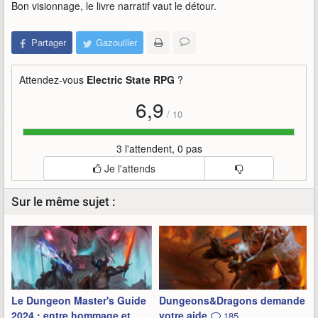
Bon visionnage, le livre narratif vaut le détour.
Partager
Gazouiller
Attendez-vous
Electric State RPG
?
6,9
/
10
3 l'attendent, 0 pas
Je l'attends
Sur le même sujet :
Le Dungeon Master's Guide
Dungeons&Dragons demande
2024 : entre hommage et
votre aide
185