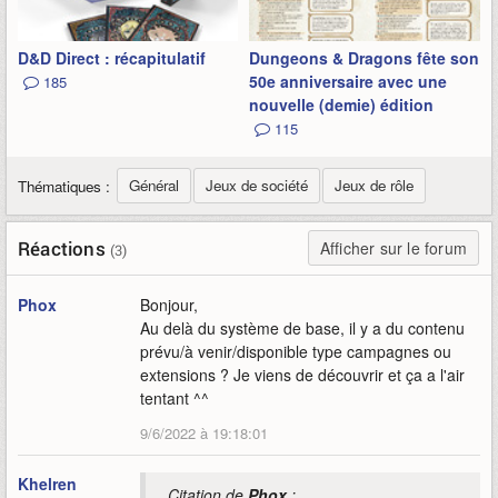
D&D Direct : récapitulatif
Dungeons & Dragons fête son
50e anniversaire avec une
185
nouvelle (demie) édition
115
Général
Jeux de société
Jeux de rôle
Thématiques :
Réactions
Afficher sur le forum
(3)
Phox
Bonjour,
Au delà du système de base, il y a du contenu
prévu/à venir/disponible type campagnes ou
extensions ? Je viens de découvrir et ça a l'air
tentant ^^
9/6/2022 à 19:18:01
Khelren
Citation de
Phox
: