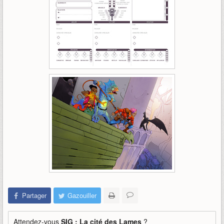
Partager
Gazouiller
Attendez-vous
SIG : La cité des Lames
?