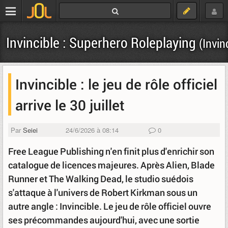
Invincible : Superhero Roleplaying
(Invin
Invincible : le jeu de rôle officiel
arrive le 30 juillet
Par
Seiei
24/6/2026 à 08:14
0
Free League Publishing n'en finit plus d'enrichir son
catalogue de licences majeures. Après Alien, Blade
Runner et The Walking Dead, le studio suédois
s'attaque à l'univers de Robert Kirkman sous un
autre angle : Invincible. Le jeu de rôle officiel ouvre
ses précommandes aujourd'hui, avec une sortie